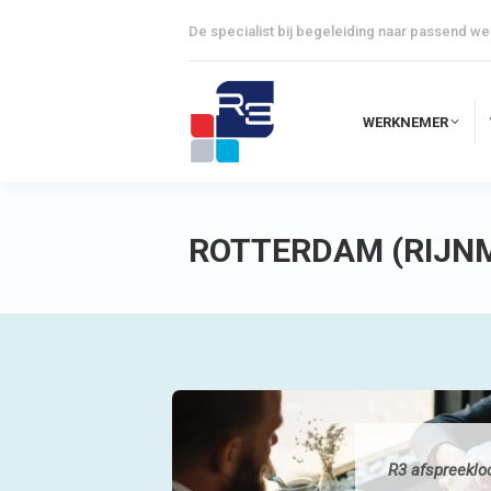
De specialist bij begeleiding naar passend we
WERKNEMER
WERKNEMER
ROTTERDAM (RIJN
R3 afspreekloca