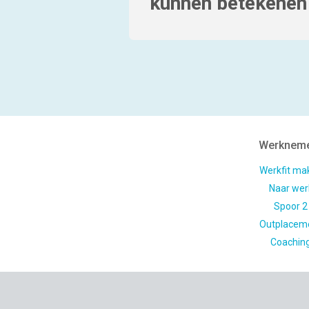
kunnen betekenen
Werknem
Werkfit ma
Naar wer
Spoor 2
Outplacem
Coachin