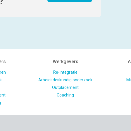
?
ers
Werkgevers
A
ken
Re-integratie
k
Arbeidsdeskundig onderzoek
Mi
Outplacement
ent
Coaching
g