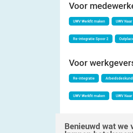
Voor medewerke
UWV Werkfit maken
UWV Naar 
Re-integratie Spoor 2
Outplac
Voor werkgever
Re-integratie
Arbeidsdeskundi
UWV Werkfit maken
UWV Naar 
Benieuwd wat we v