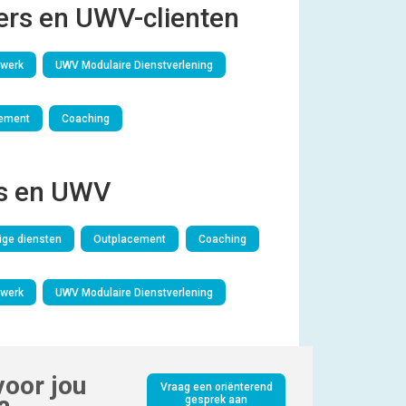
rs en UWV-clienten
werk
UWV Modulaire Dienstverlening
ement
Coaching
s en UWV
ge diensten
Outplacement
Coaching
werk
UWV Modulaire Dienstverlening
oor jou
Vraag een oriënterend
gesprek aan