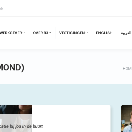
rk
WERKGEVER
OVER R3
VESTIGINGEN
ENGLISH
لعربية
WERKGEVER
OVER R3
VESTIGINGEN
ENGLISH
العربية
MOND)
Je be
HOM
tie bij jou in de buurt