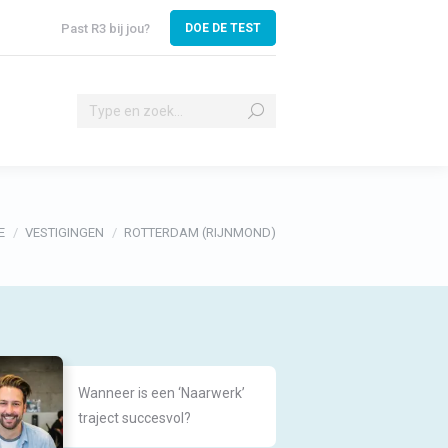
Past R3 bij jou?
DOE DE TEST
Search:
ا
Search:
nt hier:
E
VESTIGINGEN
ROTTERDAM (RIJNMOND)
Wanneer is een ‘Naarwerk’
traject succesvol?