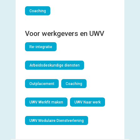
Coaching
Voor werkgevers en UWV
Re-integratie
Arbeidsdeskundige diensten
Outplacement
Coaching
UWV Werkfit maken
UWV Naar werk
UWV Modulaire Dienstverlening