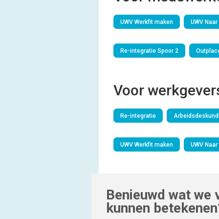
UWV Werkfit maken
UWV Naar 
Re-integratie Spoor 2
Outplac
Voor werkgever
Re-integratie
Arbeidsdeskundi
UWV Werkfit maken
UWV Naar 
Benieuwd wat we v
kunnen betekenen