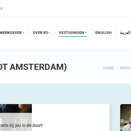
rk
WERKGEVER
OVER R3
VESTIGINGEN
ENGLISH
لعربية
WERKGEVER
OVER R3
VESTIGINGEN
ENGLISH
العربية
OT AMSTERDAM)
Je bent hier:
HOME
VESTI
tie bij jou in de buurt