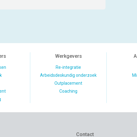
ers
Werkgevers
A
ken
Re-integratie
k
Arbeidsdeskundig onderzoek
Mi
Outplacement
ent
Coaching
g
Contact