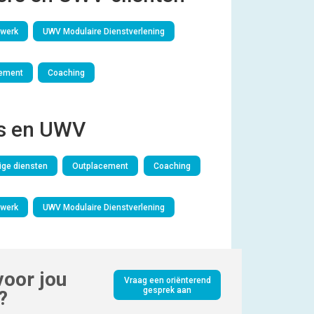
werk
UWV Modulaire Dienstverlening
ement
Coaching
s en UWV
ge diensten
Outplacement
Coaching
werk
UWV Modulaire Dienstverlening
oor jou
Vraag een oriënterend
gesprek aan
?