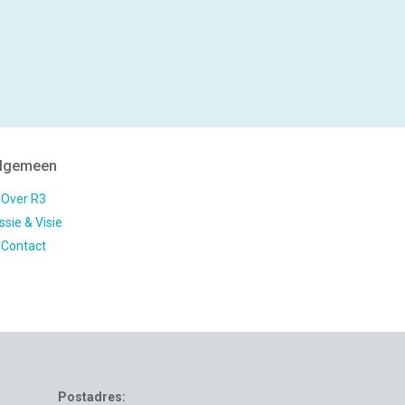
lgemeen
Over R3
ssie & Visie
Contact
Postadres: