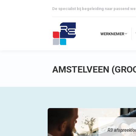
De specialist bij begeleiding naar passend we
WERKNEMER
WERKNEMER
AMSTELVEEN (GRO
R3 afspreekloca