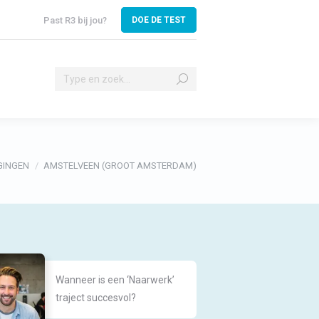
Past R3 bij jou?
DOE DE TEST
Search:
ا
Search:
GINGEN
AMSTELVEEN (GROOT AMSTERDAM)
Wanneer is een ‘Naarwerk’
traject succesvol?