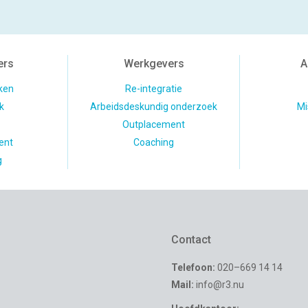
ers
Werkgevers
A
ken
Re-integratie
k
Arbeidsdeskundig onderzoek
Mi
Outplacement
ent
Coaching
g
Contact
Telefoon:
020–669 14 14
Mail:
info@r3.nu