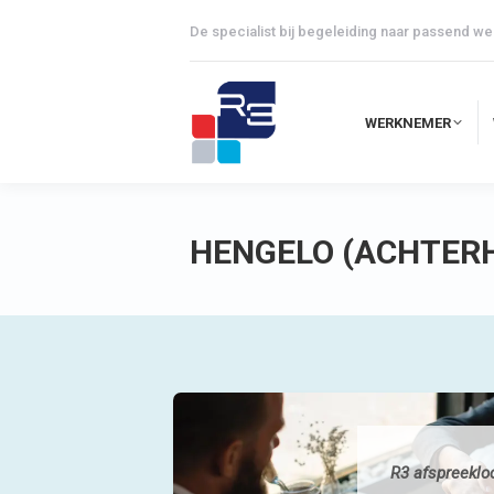
De specialist bij begeleiding naar passend we
WERKNEMER
WERKNEMER
HENGELO (ACHTER
R3 afspreekloca