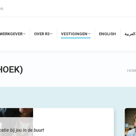
rk
WERKGEVER
OVER R3
VESTIGINGEN
ENGLISH
لعربية
WERKGEVER
OVER R3
VESTIGINGEN
ENGLISH
العربية
HOEK)
Je b
HOM
tie bij jou in de buurt