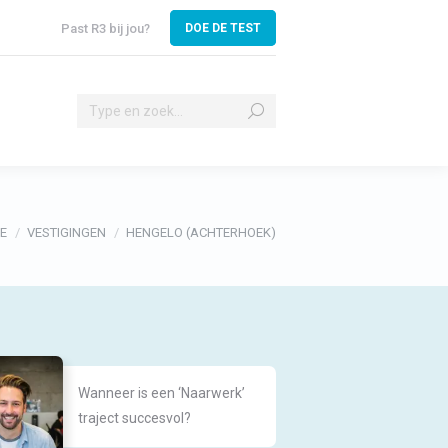
Past R3 bij jou?
DOE DE TEST
Search:
ا
Search:
ent hier:
E
VESTIGINGEN
HENGELO (ACHTERHOEK)
Wanneer is een ‘Naarwerk’
traject succesvol?