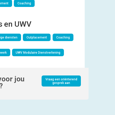
ement
Coaching
s en UWV
ge diensten
Outplacement
Coaching
werk
UWV Modulaire Dienstverlening
oor jou
Vraag een oriënterend
gesprek aan
?