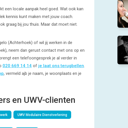
rkt een locale aanpak heel goed. Wat ook kan
e plek kennis kunt maken met jouw coach.
graag bij jou thuis. Maar dat moet niet.
lo (Achterhoek) of wil jij werken in de
ek), neem dan gerust contact met ons op en
brengt een telefoongesprek je al verder in
op
020 669 14 14
of
je laat ons terugbellen
.
pp
, vermeld ajb je naam, je woonplaats en je
rs en UWV-clienten
werk
UWV Modulaire Dienstverlening