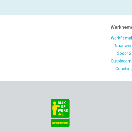
Werknem
Werkfit ma
Naar wer
Spoor 2
Outplacem
Coachin