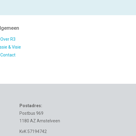
lgemeen
Over R3
ssie & Visie
Contact
Postadres:
Postbus 969
1180 AZ Amstelveen
KvK 57194742