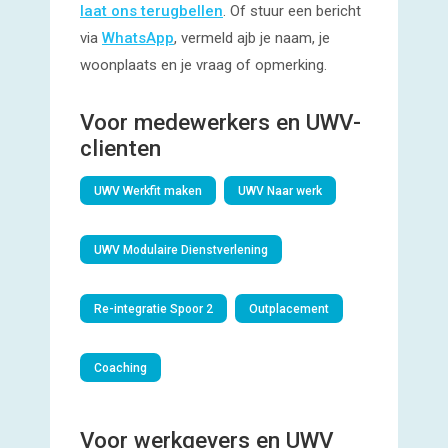
laat ons terugbellen
. Of stuur een bericht
via
WhatsApp
, vermeld ajb je naam, je
woonplaats en je vraag of opmerking.
Voor medewerkers en UWV-
clienten
UWV Werkfit maken
UWV Naar werk
UWV Modulaire Dienstverlening
Re-integratie Spoor 2
Outplacement
Coaching
Voor werkgevers en UWV