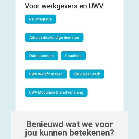
Voor werkgevers en UWV
Re-integratie
Arbeidsdeskundige diensten
Outplacement
Coaching
UWV Werkfit maken
UWV Naar werk
UWV Modulaire Dienstverlening
Benieuwd wat we voor
jou kunnen betekenen?