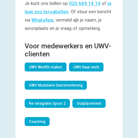
Je kunt ons bellen op
020 669 14 14
of
je
laat ons terugbellen
. Of stuur een bericht
via
WhatsApp
, vermeld ajb je naam, je
woonplaats en je vraag of opmerking.
Voor medewerkers en UWV-
clienten
UWV Werkfit maken
UWV Naar werk
UWV Modulaire Dienstverlening
Re-integratie Spoor 2
Outplacement
Coaching