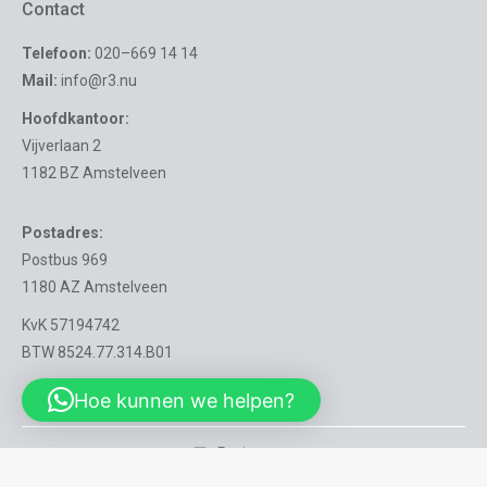
Contact
Telefoon:
020–669 14 14
Mail:
info@r3.nu
Hoofdkantoor:
Vijverlaan 2
1182 BZ Amstelveen
Postadres:
Postbus 969
1180 AZ Amstelveen
KvK 57194742
BTW 8524.77.314.B01
Hoe kunnen we helpen?
Footer menu