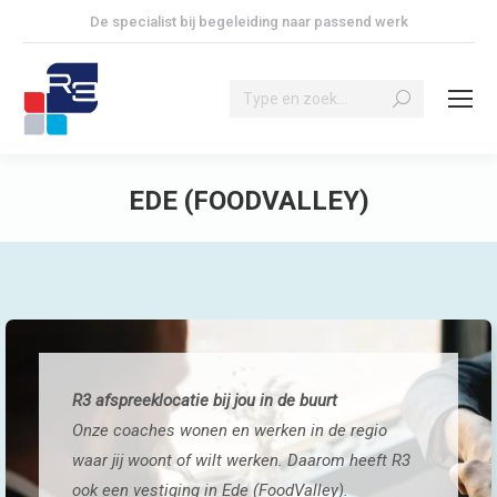
De specialist bij begeleiding naar passend werk
Search:
EDE (FOODVALLEY)
Je bent hier:
R3 afspreeklocatie bij jou in de buurt
Onze coaches wonen en werken in de regio
waar jij woont of wilt werken. Daarom heeft R3
ook een vestiging in Ede (FoodValley).