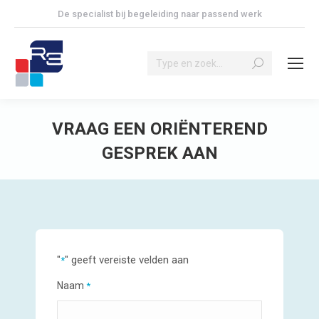
De specialist bij begeleiding naar passend werk
Search:
VRAAG EEN ORIËNTEREND
GESPREK AAN
Je bent hier:
"
" geeft vereiste velden aan
*
Naam
*