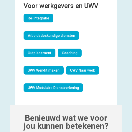
Voor werkgevers en UWV
Re-integratie
Arbeidsdeskundige diensten
Outplacement
Coaching
UWV Werkfit maken
UWV Naar werk
UWV Modulaire Dienstverlening
Benieuwd wat we voor
jou kunnen betekenen?