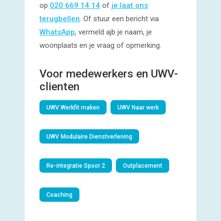
op
020 669 14 14
of
je laat ons
terugbellen
. Of stuur een bericht via
WhatsApp
, vermeld ajb je naam, je
woonplaats en je vraag of opmerking.
Voor medewerkers en UWV-
clienten
UWV Werkfit maken
UWV Naar werk
UWV Modulaire Dienstverlening
Re-integratie Spoor 2
Outplacement
Coaching