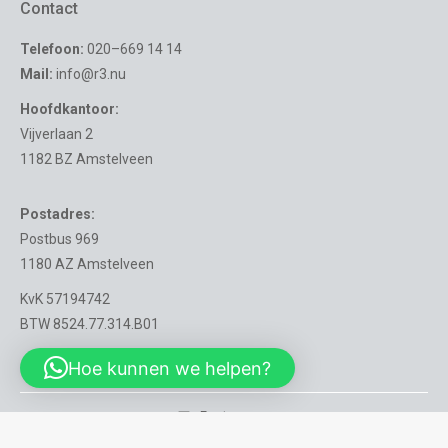
Contact
Telefoon:
020–669 14 14
Mail:
info@r3.nu
Hoofdkantoor:
Vijverlaan 2
1182 BZ Amstelveen
Postadres:
Postbus 969
1180 AZ Amstelveen
KvK 57194742
BTW 8524.77.314.B01
Hoe kunnen we helpen?
Footer menu