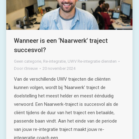
Wanneer is een ‘Naarwerk’ traject
succesvol?
Geen categorie
,
Re-integratie
,
UWV Re-integratie diensten
Door
r3nieuw
20 november 2024
Van de verschillende UWV trajecten die cliënten
kunnen volgen, wordt bij ‘Naarwerk’ traject de
doelstelling het meest helder en meest éénduidig
verwoord. Een Naarwerk-traject is succesvol als de
cliënt tijdens de duur van het traject een betaalde,
passende baan vindt. Aan het einde van de periode
van jouw re-integratie traject maakt jouw re-
integeratie coach een…